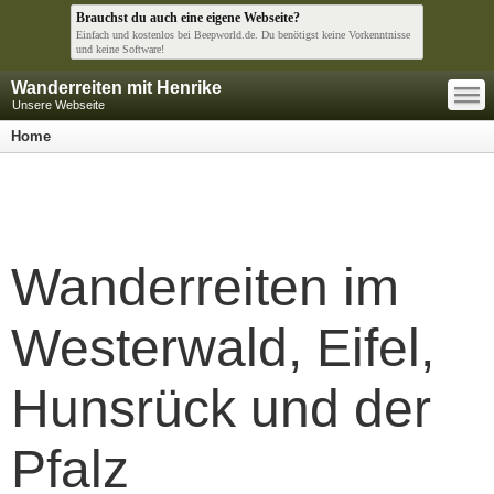
Brauchst du auch eine eigene Webseite?
Einfach und kostenlos bei Beepworld.de. Du benötigst keine Vorkenntnisse
und keine Software!
—
Wanderreiten mit Henrike
—
—
Unsere Webseite
Home
Wanderreiten im
Westerwald, Eifel,
Hunsrück und der
Pfalz