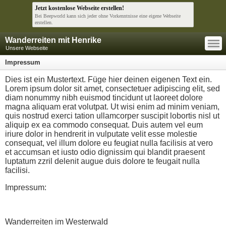
Jetzt kostenlose Webseite erstellen!
Bei Beepworld kann sich jeder ohne Vorkenntnisse eine eigene Webseite
erstellen.
—
Wanderreiten mit Henrike
—
—
Unsere Webseite
Impressum
Dies ist ein Mustertext. Füge hier deinen eigenen Text ein.
Lorem ipsum dolor sit amet, consectetuer adipiscing elit, sed
diam nonummy nibh euismod tincidunt ut laoreet dolore
magna aliquam erat volutpat. Ut wisi enim ad minim veniam,
quis nostrud exerci tation ullamcorper suscipit lobortis nisl ut
aliquip ex ea commodo consequat. Duis autem vel eum
iriure dolor in hendrerit in vulputate velit esse molestie
consequat, vel illum dolore eu feugiat nulla facilisis at vero
et accumsan et iusto odio dignissim qui blandit praesent
luptatum zzril delenit augue duis dolore te feugait nulla
facilisi.
Impressum:
Wanderreiten im Westerwald